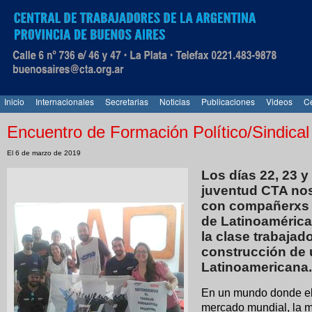
Inicio
Internacionales
Secretarias
Noticias
Publicaciones
Videos
Ce
Encuentro de Formación Político/Sindical
El 6 de marzo de 2019
Los días 22, 23 
juventud CTA no
con compañerxs d
de Latinoamérica 
la clase trabajad
construcción de 
Latinoamericana.
En un mundo donde el 
mercado mundial, la mi