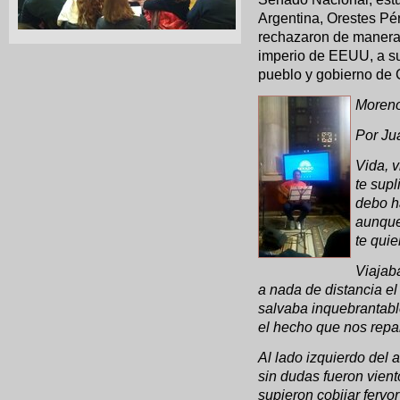
Argentina, Orestes Pé
rechazaron de manera 
imperio de EEUU, a su 
pueblo y gobierno de
Moreno
Por Ju
Vida, v
te sup
debo h
aunque
te quie
Viajab
a nada de distancia el
salvaba inquebrantabl
el hecho que nos repa
Al lado izquierdo del 
sin dudas fueron vient
supieron cobijar fervor