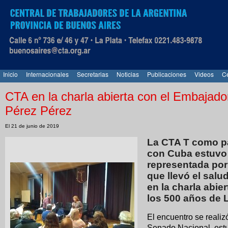
Inicio
Internacionales
Secretarias
Noticias
Publicaciones
Videos
Ce
CTA en la charla abierta con el Embajad
Pérez Pérez
El 21 de junio de 2019
La CTA T como pa
con Cuba estuvo 
representada por
que llevó el sal
en la charla abie
los 500 años de 
El encuentro se realizó
Senado Nacional, est