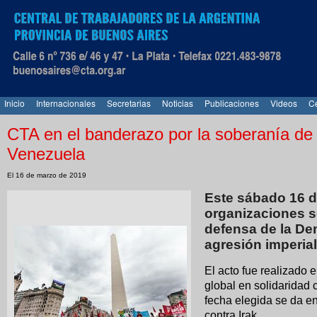
Inicio
Internacionales
Secretarias
Noticias
Publicaciones
Videos
Ce
CTA en el banderazo por la soberanía de 
Venezuela
El 16 de marzo de 2019
Este sábado 16 d
organizaciones s
defensa de la De
agresión imperial
El acto fue realizado 
global en solidaridad 
fecha elegida se da en
contra Irak.