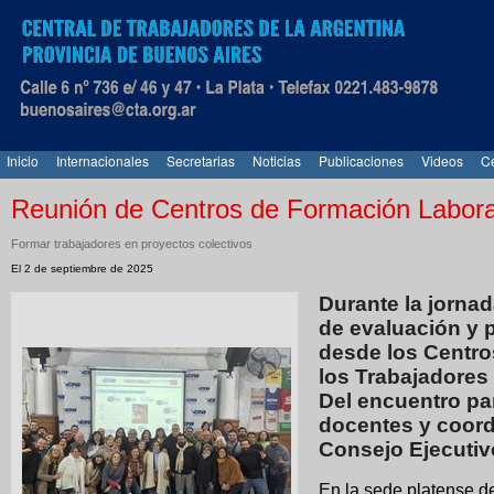
Inicio
Internacionales
Secretarias
Noticias
Publicaciones
Videos
Ce
Reunión de Centros de Formación Labora
Formar trabajadores en proyectos colectivos
El 2 de septiembre de 2025
Durante la jornad
de evaluación y 
desde los Centro
los Trabajadores 
Del encuentro par
docentes y coord
Consejo Ejecutiv
En la sede platense de