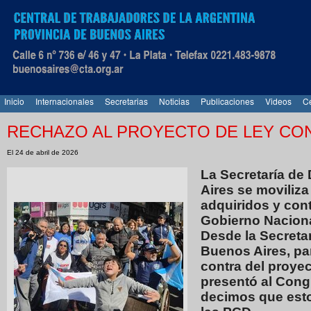
Inicio
Internacionales
Secretarias
Noticias
Publicaciones
Videos
Ce
RECHAZO AL PROYECTO DE LEY CO
El 24 de abril de 2026
​La Secretaría d
Aires se moviliz
adquiridos y cont
Gobierno Naciona
​Desde la Secret
Buenos Aires, pa
contra del proyec
presentó al Co
decimos que esto