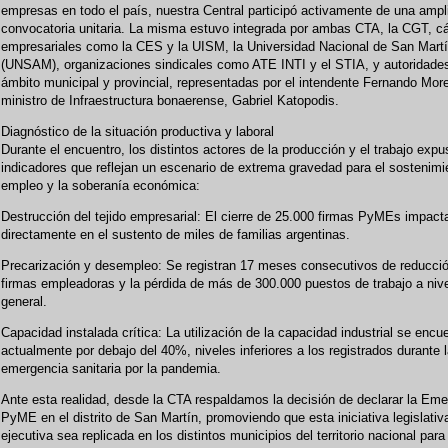
empresas en todo el país, nuestra Central participó activamente de una ampl
convocatoria unitaria. La misma estuvo integrada por ambas CTA, la CGT, 
empresariales como la CES y la UISM, la Universidad Nacional de San Mart
(UNSAM), organizaciones sindicales como ATE INTI y el STIA, y autoridades
ámbito municipal y provincial, representadas por el intendente Fernando More
ministro de Infraestructura bonaerense, Gabriel Katopodis.
Diagnóstico de la situación productiva y laboral
Durante el encuentro, los distintos actores de la producción y el trabajo expu
indicadores que reflejan un escenario de extrema gravedad para el sostenimi
empleo y la soberanía económica:
Destrucción del tejido empresarial: El cierre de 25.000 firmas PyMEs impact
directamente en el sustento de miles de familias argentinas.
Precarización y desempleo: Se registran 17 meses consecutivos de reducci
firmas empleadoras y la pérdida de más de 300.000 puestos de trabajo a niv
general.
Capacidad instalada crítica: La utilización de la capacidad industrial se encu
actualmente por debajo del 40%, niveles inferiores a los registrados durante 
emergencia sanitaria por la pandemia.
Ante esta realidad, desde la CTA respaldamos la decisión de declarar la Em
PyME en el distrito de San Martín, promoviendo que esta iniciativa legislativ
ejecutiva sea replicada en los distintos municipios del territorio nacional para 