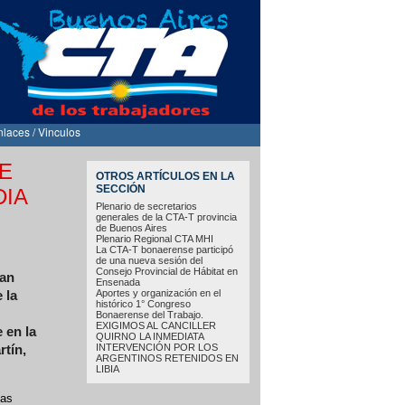
nlaces / Vinculos
TE
OTROS ARTÍCULOS EN LA
SECCIÓN
DIA
Plenario de secretarios
generales de la CTA-T provincia
de Buenos Aires
Plenario Regional CTA MHI
La CTA-T bonaerense participó
de una nueva sesión del
Consejo Provincial de Hábitat en
San
Ensenada
Aportes y organización en el
 la
histórico 1° Congreso
Bonaerense del Trabajo.
EXIGIMOS AL CANCILLER
 en la
QUIRNO LA INMEDIATA
INTERVENCIÓN POR LOS
rtín,
ARGENTINOS RETENIDOS EN
LIBIA
nas