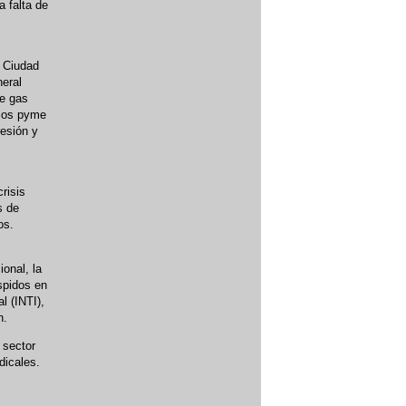
a falta de
a Ciudad
neral
de gas
rios pyme
resión y
risis
s de
os.
onal, la
espidos en
l (INTI),
n.
 sector
dicales.