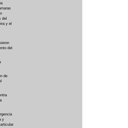
ia
cámaras
ín
 del
ira y el
sieron
ento del
a
ón de
el
entra
la
ergencia
a y
articular