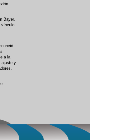
exión
an Bayer,
 vínculo
denunció
as
e a la
 ajuste y
adores.
de