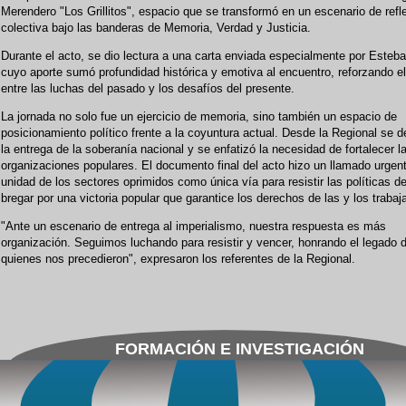
Merendero "Los Grillitos", espacio que se transformó en un escenario de refl
colectiva bajo las banderas de Memoria, Verdad y Justicia.
Durante el acto, se dio lectura a una carta enviada especialmente por Esteb
cuyo aporte sumó profundidad histórica y emotiva al encuentro, reforzando el
entre las luchas del pasado y los desafíos del presente.
La jornada no solo fue un ejercicio de memoria, sino también un espacio de
posicionamiento político frente a la coyuntura actual. Desde la Regional se 
la entrega de la soberanía nacional y se enfatizó la necesidad de fortalecer l
organizaciones populares. El documento final del acto hizo un llamado urgent
unidad de los sectores oprimidos como única vía para resistir las políticas de
bregar por una victoria popular que garantice los derechos de las y los trabaj
"Ante un escenario de entrega al imperialismo, nuestra respuesta es más
organización. Seguimos luchando para resistir y vencer, honrando el legado 
quienes nos precedieron", expresaron los referentes de la Regional.
FORMACIÓN E INVESTIGACIÓN