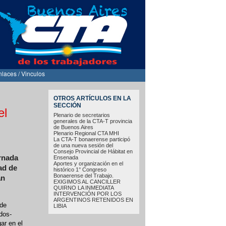
nlaces / Vinculos
OTROS ARTÍCULOS EN LA
SECCIÓN
el
Plenario de secretarios
generales de la CTA-T provincia
de Buenos Aires
Plenario Regional CTA MHI
La CTA-T bonaerense participó
de una nueva sesión del
Consejo Provincial de Hábitat en
ornada
Ensenada
Aportes y organización en el
ad de
histórico 1° Congreso
Bonaerense del Trabajo.
an
EXIGIMOS AL CANCILLER
QUIRNO LA INMEDIATA
INTERVENCIÓN POR LOS
ARGENTINOS RETENIDOS EN
 de
LIBIA
dos-
ar en el