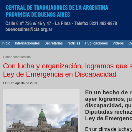
Inicio
Internacionales
Secretarias
Noticias
Publicaciones
Videos
Ce
luchar tiene sentido
Con lucha y organización, logramos que se
Ley de Emergencia en Discapacidad
El 21 de agosto de 2025
En un hecho de re
ayer logramos, j
discapacidad, qu
Diputadas rechaza
Ley de Emergenc
En un clima de lucha 