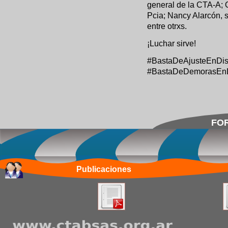
general de la CTA-A; O
Pcia; Nancy Alarcón, 
entre otrxs.
¡Luchar sirve!
#BastaDeAjusteEnDis
#BastaDeDemorasEnL
FOR
Publicaciones